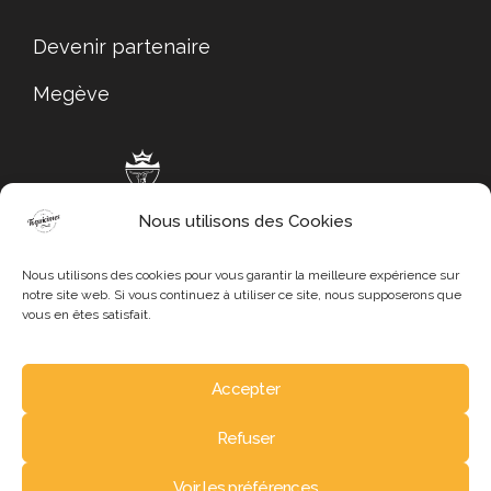
Devenir partenaire
Megève
Nous utilisons des Cookies
Megève Tourisme
Nous utilisons des cookies pour vous garantir la meilleure expérience sur
notre site web. Si vous continuez à utiliser ce site, nous supposerons que
vous en êtes satisfait.
Accepter
Mentions légales
Refuser
Politique de confidentialité
Copyright © 2024 – Tous droits réservés
Voir les préférences