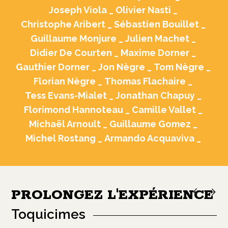
Joseph Viola _
Olivier Nasti _
Christophe Aribert _
Sébastien Bouillet _
Guillaume Monjure _
Julien Machet _
Didier De Courten _
Maxime Dorner _
Gauthier Dorner _
Jon Nègre _
Tom Nègre _
Florian Nègre _
Thomas Flachaire _
Tess Evans-Mialet _
Jonathan Chapuy _
Florimond Hannoteau _
Camille Vallet _
Michaël Arnoult _
Guillaume Gomez _
Michel Rostang _
Armando Acquaviva _
PROLONGEZ L'EXPÉRIENCE
Toquicimes