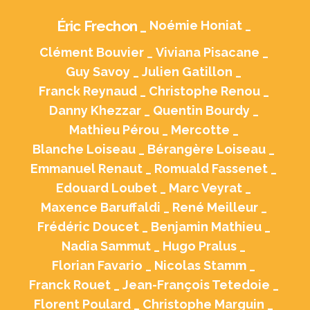
Éric Frechon _
Noémie Honiat _
Clément Bouvier _
Viviana Pisacane _
Guy Savoy _
Julien Gatillon _
Franck Reynaud _
Christophe Renou _
Danny Khezzar _
Quentin Bourdy _
Mathieu Pérou _
Mercotte _
Blanche Loiseau _
Bérangère Loiseau _
Emmanuel Renaut _
Romuald Fassenet _
Edouard Loubet _
Marc Veyrat _
Maxence Baruffaldi _
René Meilleur _
Frédéric Doucet _
Benjamin Mathieu _
Nadia Sammut _
Hugo Pralus _
Florian Favario _
Nicolas Stamm _
Franck Rouet _
Jean-François Tetedoie _
Florent Poulard _
Christophe Marguin _