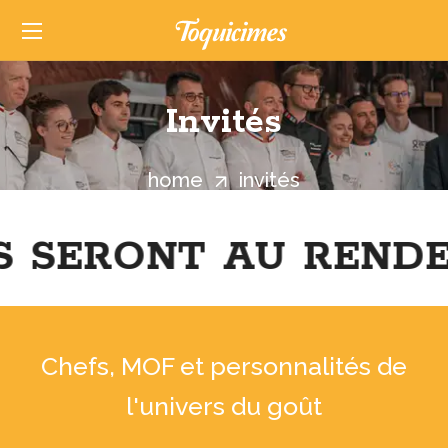
Invités
home
invités
S SERONT AU RENDE
Chefs, MOF et personnalités de
l'univers du goût