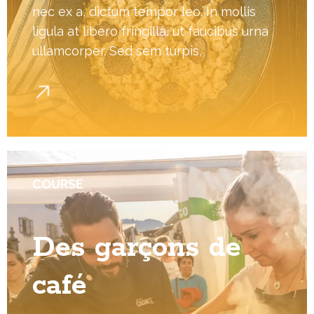
nec ex a, dictum tempor leo. In mollis
ligula at libero fringilla, ut faucibus urna
ullamcorper. Sed sem turpis,
COURSE
Des garçons de
café