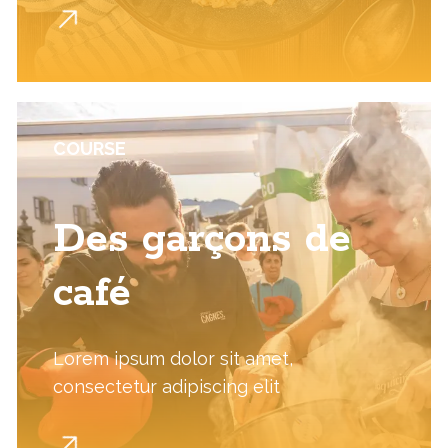
COURSE
Des garçons de
café
Lorem ipsum dolor sit amet,
consectetur adipiscing elit