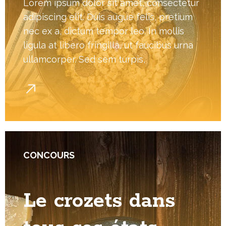
Lorem ipsum dolor sit amet, consectetur
adipiscing elit. Duis augue felis, pretium
nec ex a, dictum tempor leo. In mollis
ligula at libero fringilla, ut faucibus urna
ullamcorper. Sed sem turpis,
CONCOURS
Le crozets dans