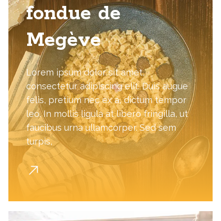
fondue de
Megève
Lorem ipsum dolor sit amet,
consectetur adipiscing elit. Duis augue
felis, pretium nec ex a, dictum tempor
leo. In mollis ligula at libero fringilla, ut
faucibus urna ullamcorper. Sed sem
turpis,