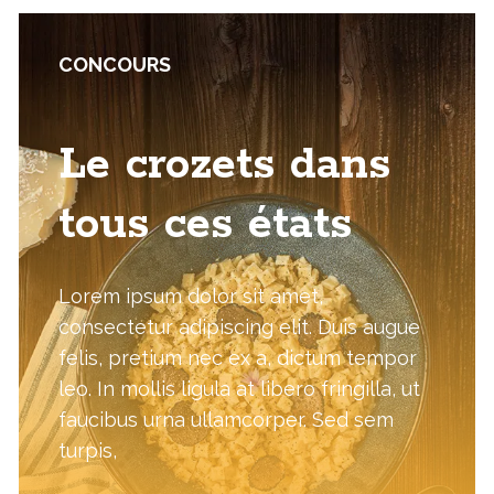
CONCOURS
Le crozets dans
tous ces états
Lorem ipsum dolor sit amet,
consectetur adipiscing elit. Duis augue
felis, pretium nec ex a, dictum tempor
leo. In mollis ligula at libero fringilla, ut
faucibus urna ullamcorper. Sed sem
turpis,