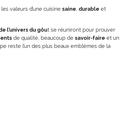
 les valeurs d’une cuisine
saine
,
durable
et
de l’univers du gôu
t se réuniront pour prouver
ients
de qualité, beaucoup de
savoir-faire
et un
oupe reste l’un des plus beaux emblèmes de la