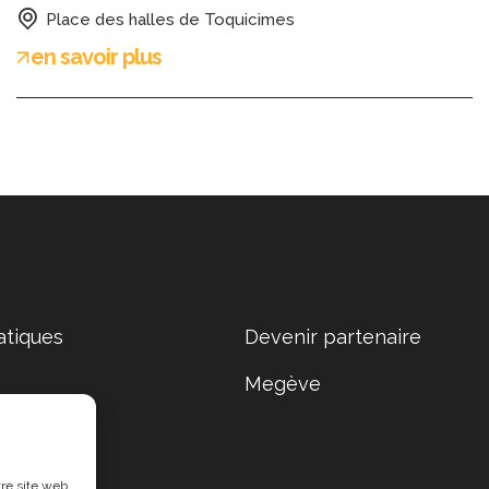
Place des halles de Toquicimes
en savoir plus
atiques
Devenir partenaire
Megève
re site web.