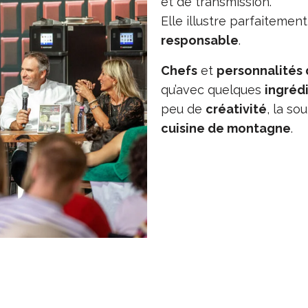
et de transmission.
Elle illustre parfaitement
responsable
.
Chefs
et
personnalités 
qu’avec quelques
ingréd
peu de
créativité
, la s
cuisine de montagne
.