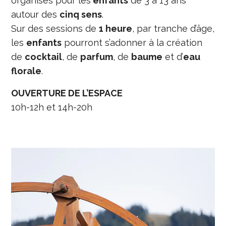
organisés pour les
enfants
de 3 à 13 ans
autour des
cinq sens
.
Sur des sessions de
1 heure
, par tranche d’âge,
les
enfants
pourront s’adonner à la création
de
cocktail
, de
parfum
, de
baume
et d’
eau
florale
.
OUVERTURE DE L’ESPACE
10h-12h et 14h-20h