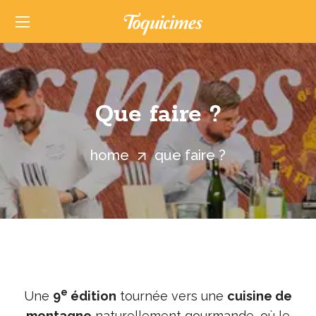
Que faire ?
home
que faire ?
e
Une
9
édition
tournée vers une
cuisine de
montagne
naturellement gourmande, où le